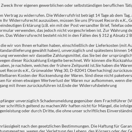
weck Ihrer eigenen gewerblichen oder selbstständigen beruflichen Tätigk
Vertrag zu widerrufen. Die Widerrufsfrist beträgt 14 Tage ab dem Tag, a
Um Ihr Widerrufsrecht auszuüben, müssen Sie uns (Pirouet Records e.K.,
eindeutigen Erklärung (z.B. ein mit der Post versandter Brief, Telefax od
ular verwenden, das jedoch nicht vorgeschrieben ist. Zur Wahrung der Wi
. Das Widerrufsrecht besteht nicht in den Fällen des § 312 g Absatz 2 
die wir von Ihnen erhalten haben, einschließlich der Lieferkosten (mit A
 Standardlieferung gewählt haben), unverzüglich und spätestens binnen 1
lung verwenden wir dasselbe Zahlungsmittel, das Sie bei der ursprünglich
 wegen dieser Rückzahlung Entgelte berechnet. Wir können die Rückzahlu
aben, je nachdem, welches der frühere Zeitpunkt ist.Sie haben die Waren
rouet Records e.K., Grünwalder Weg 30, D-82041 Oberhaching) zurückzuse
mittelbaren Kosten der Rücksendung der Waren. Sind diese nicht paketver
en für einen etwaigen Wertverlust der Waren nur aufkommen, wenn diese
ang mit ihnen zurückzuführen ist.Ende der Widerrufsbelehrung
 Empfänger unverzüglich Schadensmeldung gegenüber dem Frachtführer (V
ber schriftlich geltend zu machen.Wir haften nicht für Mängel, die inf
nleistung oder durch Dritte, die ohne unser schriftliches Einverständni
hrlässigkeit nach den gesetzlichen Bestimmungen. Die Haftung für Garant
tungsgesetzes, wegen der Verletzung des Lebens, des Körpers oder der G