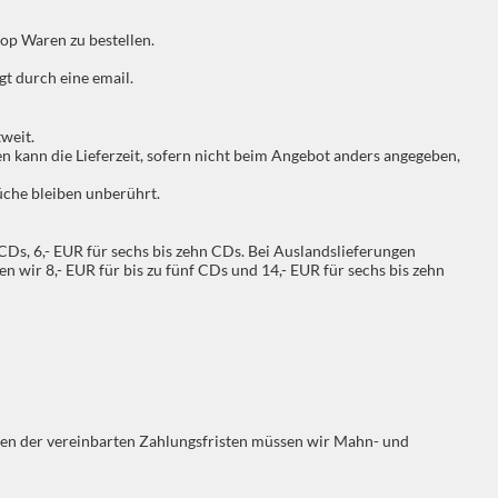
op Waren zu bestellen.
t durch eine email.
weit.
en kann die Lieferzeit, sofern nicht beim Angebot anders angegeben,
rüche bleiben unberührt.
Ds, 6,- EUR für sechs bis zehn CDs. Bei Auslandslieferungen
n wir 8,- EUR für bis zu fünf CDs und 14,- EUR für sechs bis zehn
iten der vereinbarten Zahlungsfristen müssen wir Mahn- und