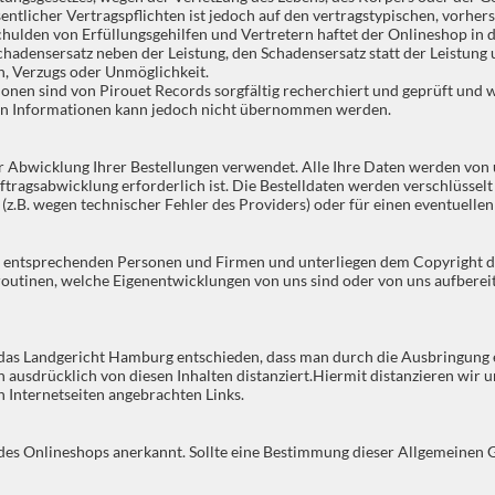
entlicher Vertragspflichten ist jedoch auf den vertragstypischen, vorhe
schulden von Erfüllungsgehilfen und Vertretern haftet der Onlineshop in
 Schadensersatz neben der Leistung, den Schadensersatz statt der Leistu
, Verzugs oder Unmöglichkeit.
onen sind von Pirouet Records sorgfältig recherchiert und geprüft und we
llten Informationen kann jedoch nicht übernommen werden.
r Abwicklung Ihrer Bestellungen verwendet. Alle Ihre Daten werden von u
 Auftragsabwicklung erforderlich ist. Die Bestelldaten werden verschlüss
z.B. wegen technischer Fehler des Providers) oder für einen eventuellen 
er entsprechenden Personen und Firmen und unterliegen dem Copyright de
rroutinen, welche Eigenentwicklungen von uns sind oder von uns aufberei
das Landgericht Hamburg entschieden, dass man durch die Ausbringung ein
 ausdrücklich von diesen Inhalten distanziert.Hiermit distanzieren wir u
n Internetseiten angebrachten Links.
des Onlineshops anerkannt. Sollte eine Bestimmung dieser Allgemeinen 