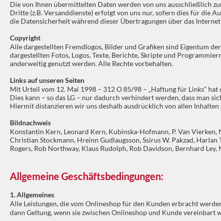
Die von Ihnen übermittelten Daten werden von uns ausschließlich zu
Dritte (z.B. Versanddienste) erfolgt von uns nur, sofern dies für die
die Datensicherheit während dieser Übertragungen über das Internet (
Copyright
Alle dargestellten Fremdlogos, Bilder und Grafiken sind Eigentum d
dargestellten Fotos, Logos, Texte, Berichte, Skripte und Programmie
anderweitig genutzt werden. Alle Rechte vorbehalten.
Links auf unseren Seiten
Mit Urteil vom 12. Mai 1998 – 312 O 85/98 – „Haftung für Links“ hat 
Dies kann – so das LG – nur dadurch verhindert werden, dass man sich
Hiermit distanzieren wir uns deshalb ausdrücklich von allen Inhalten 
Bildnachweis
Konstantin Kern, Leonard Kern, Kubinska-Hofmann, P. Van Vierken, 
Christian Stockmann, Hreinn Gudlaugsson, Ssirus W. Pakzad, Harlan Tu
Rogers, Rob Northway, Klaus Rudolph, Rob Davidson, Bernhard Ley, M
Allgemeine Geschäftsbedingungen:
1. Allgemeines
Alle Leistungen, die vom Onlineshop für den Kunden erbracht werde
dann Geltung, wenn sie zwischen Onlineshop und Kunde vereinbart 