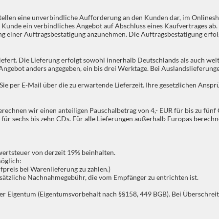
tellen eine unverbindliche Aufforderung an den Kunden dar, im Onlinesh
 Kunde ein verbindliches Angebot auf Abschluss eines Kaufvertrages ab.
ng einer Auftragsbestätigung anzunehmen. Die Auftragsbestätigung erfolg
efert. Die Lieferung erfolgt sowohl innerhalb Deutschlands als auch welt
 Angebot anders angegeben, ein bis drei Werktage. Bei Auslandslieferung
ir Sie per E-Mail über die zu erwartende Lieferzeit. Ihre gesetzlichen Ansp
chnen wir einen anteiligen Pauschalbetrag von 4,- EUR für bis zu fünf C
 für sechs bis zehn CDs. Für alle Lieferungen außerhalb Europas berechne
wertsteuer von derzeit 19% beinhalten.
öglich:
fpreis bei Warenlieferung zu zahlen.)
sätzliche Nachnahmegebühr, die vom Empfänger zu entrichten ist.
unser Eigentum (Eigentumsvorbehalt nach §§158, 449 BGB). Bei Überschre