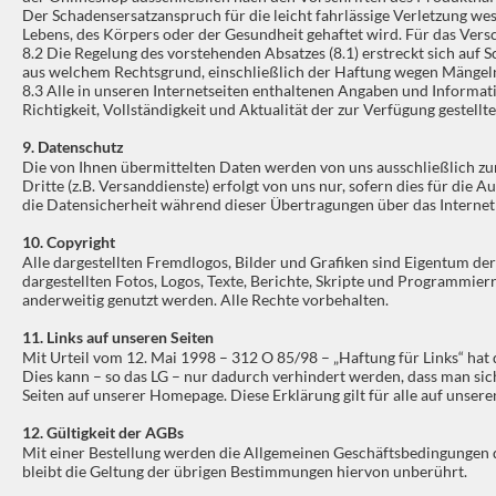
Der Schadensersatzanspruch für die leicht fahrlässige Verletzung wes
Lebens, des Körpers oder der Gesundheit gehaftet wird. Für das Ver
8.2 Die Regelung des vorstehenden Absatzes (8.1) erstreckt sich auf
aus welchem Rechtsgrund, einschließlich der Haftung wegen Mängeln
8.3 Alle in unseren Internetseiten enthaltenen Angaben und Informati
Richtigkeit, Vollständigkeit und Aktualität der zur Verfügung geste
9. Datenschutz
Die von Ihnen übermittelten Daten werden von uns ausschließlich zu
Dritte (z.B. Versanddienste) erfolgt von uns nur, sofern dies für die
die Datensicherheit während dieser Übertragungen über das Internet (
10. Copyright
Alle dargestellten Fremdlogos, Bilder und Grafiken sind Eigentum d
dargestellten Fotos, Logos, Texte, Berichte, Skripte und Programmie
anderweitig genutzt werden. Alle Rechte vorbehalten.
11. Links auf unseren Seiten
Mit Urteil vom 12. Mai 1998 – 312 O 85/98 – „Haftung für Links“ hat 
Dies kann – so das LG – nur dadurch verhindert werden, dass man sich
Seiten auf unserer Homepage. Diese Erklärung gilt für alle auf unsere
12. Gültigkeit der AGBs
Mit einer Bestellung werden die Allgemeinen Geschäftsbedingungen 
bleibt die Geltung der übrigen Bestimmungen hiervon unberührt.