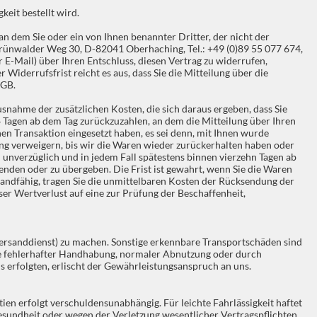
eit bestellt wird.
n dem Sie oder ein von Ihnen benannter Dritter, der nicht der
 Grünwalder Weg 30, D-82041 Oberhaching, Tel.: +49 (0)89 55 077 674,
er E-Mail) über Ihren Entschluss, diesen Vertrag zu widerrufen,
derrufsfrist reicht es aus, dass Sie die Mitteilung über die
BGB.
usnahme der zusätzlichen Kosten, die sich daraus ergeben, dass Sie
4 Tagen ab dem Tag zurückzuzahlen, an dem die Mitteilung über Ihren
en Transaktion eingesetzt haben, es sei denn, mit Ihnen wurde
ng verweigern, bis wir die Waren wieder zurückerhalten haben oder
 unverzüglich und in jedem Fall spätestens binnen vierzehn Tagen ab
nden oder zu übergeben. Die Frist ist gewahrt, wenn Sie die Waren
sandfähig, tragen Sie die unmittelbaren Kosten der Rücksendung der
r Wertverlust auf eine zur Prüfung der Beschaffenheit,
ersanddienst) zu machen. Sonstige erkennbare Transportschäden sind
olge fehlerhafter Handhabung, normaler Abnutzung oder durch
s erfolgten, erlischt der Gewährleistungsanspruch an uns.
ien erfolgt verschuldensunabhängig. Für leichte Fahrlässigkeit haftet
esundheit oder wegen der Verletzung wesentlicher Vertragspflichten.