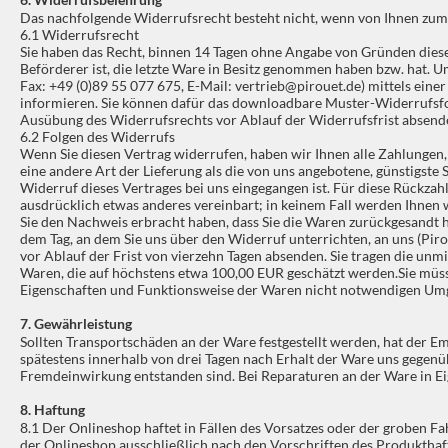
Das nachfolgende Widerrufsrecht besteht nicht, wenn von Ihnen zum Z
6.1 Widerrufsrecht
Sie haben das Recht, binnen 14 Tagen ohne Angabe von Gründen diesen 
Beförderer ist, die letzte Ware in Besitz genommen haben bzw. hat. 
Fax: +49 (0)89 55 077 675, E-Mail: vertrieb@pirouet.de) mittels einer 
informieren. Sie können dafür das downloadbare Muster-Widerrufsform
Ausübung des Widerrufsrechts vor Ablauf der Widerrufsfrist absenden
6.2 Folgen des Widerrufs
Wenn Sie diesen Vertrag widerrufen, haben wir Ihnen alle Zahlungen, 
eine andere Art der Lieferung als die von uns angebotene, günstigste
Widerruf dieses Vertrages bei uns eingegangen ist. Für diese Rückzah
ausdrücklich etwas anderes vereinbart; in keinem Fall werden Ihnen
Sie den Nachweis erbracht haben, dass Sie die Waren zurückgesandt h
dem Tag, an dem Sie uns über den Widerruf unterrichten, an uns (Pi
vor Ablauf der Frist von vierzehn Tagen absenden. Sie tragen die un
Waren, die auf höchstens etwa 100,00 EUR geschätzt werden.Sie müss
Eigenschaften und Funktionsweise der Waren nicht notwendigen Umg
7. Gewährleistung
Sollten Transportschäden an der Ware festgestellt werden, hat der
spätestens innerhalb von drei Tagen nach Erhalt der Ware uns gegenü
Fremdeinwirkung entstanden sind. Bei Reparaturen an der Ware in Eige
8. Haftung
8.1 Der Onlineshop haftet in Fällen des Vorsatzes oder der groben Fa
der Onlineshop ausschließlich nach den Vorschriften des Produkthaf