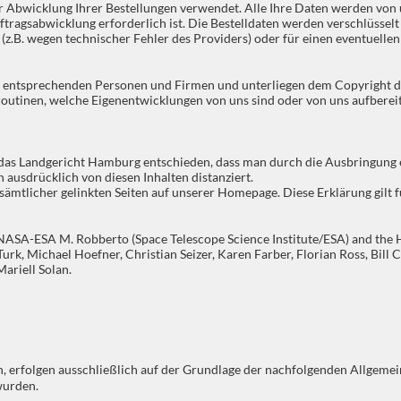
r Abwicklung Ihrer Bestellungen verwendet. Alle Ihre Daten werden von u
 Auftragsabwicklung erforderlich ist. Die Bestelldaten werden verschlüss
z.B. wegen technischer Fehler des Providers) oder für einen eventuellen 
er entsprechenden Personen und Firmen und unterliegen dem Copyright de
rroutinen, welche Eigenentwicklungen von uns sind oder von uns aufberei
das Landgericht Hamburg entschieden, dass man durch die Ausbringung ein
 ausdrücklich von diesen Inhalten distanziert.
sämtlicher gelinkten Seiten auf unserer Homepage. Diese Erklärung gilt f
NASA-ESA M. Robberto (Space Telescope Science Institute/ESA) and the H
rk, Michael Hoefner, Christian Seizer, Karen Farber, Florian Ross, Bill 
ariell Solan.
n, erfolgen ausschließlich auf der Grundlage der nachfolgenden Allge
wurden.