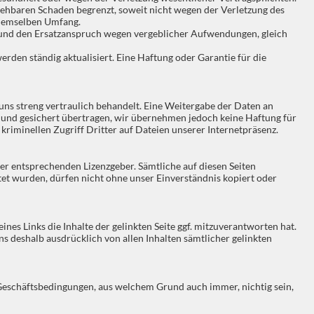
rsehbaren Schaden begrenzt, soweit nicht wegen der Verletzung des
 demselben Umfang.
ng und den Ersatzanspruch wegen vergeblicher Aufwendungen, gleich
rden ständig aktualisiert. Eine Haftung oder Garantie für die
ns streng vertraulich behandelt. Eine Weitergabe der Daten an
elt und gesichert übertragen, wir übernehmen jedoch keine Haftung für
kriminellen Zugriff Dritter auf Dateien unserer Internetpräsenz.
r entsprechenden Lizenzgeber. Sämtliche auf diesen Seiten
tet wurden, dürfen nicht ohne unser Einverständnis kopiert oder
es Links die Inhalte der gelinkten Seite ggf. mitzuverantworten hat.
ns deshalb ausdrücklich von allen Inhalten sämtlicher gelinkten
Geschäftsbedingungen, aus welchem Grund auch immer, nichtig sein,