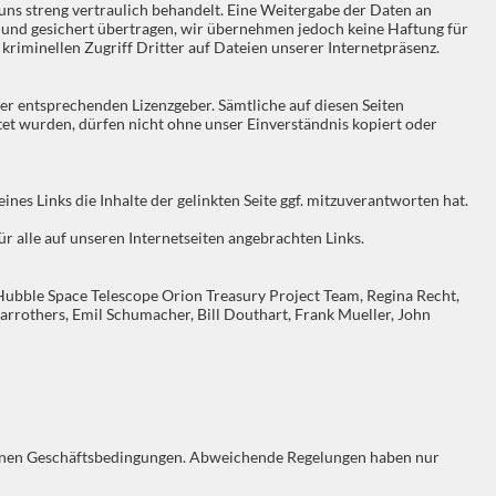
ns streng vertraulich behandelt. Eine Weitergabe der Daten an
elt und gesichert übertragen, wir übernehmen jedoch keine Haftung für
kriminellen Zugriff Dritter auf Dateien unserer Internetpräsenz.
r entsprechenden Lizenzgeber. Sämtliche auf diesen Seiten
tet wurden, dürfen nicht ohne unser Einverständnis kopiert oder
es Links die Inhalte der gelinkten Seite ggf. mitzuverantworten hat.
ür alle auf unseren Internetseiten angebrachten Links.
ubble Space Telescope Orion Treasury Project Team, Regina Recht,
Carrothers, Emil Schumacher, Bill Douthart, Frank Mueller, John
meinen Geschäftsbedingungen. Abweichende Regelungen haben nur